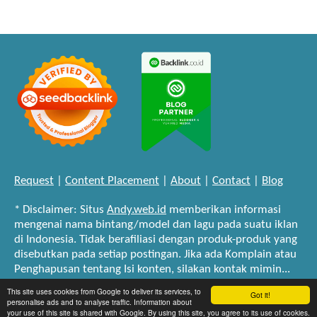
Request
|
Content Placement
|
About
|
Contact
|
Blog
* Disclaimer: Situs
Andy.web.id
memberikan informasi
mengenai nama bintang/model dan lagu pada suatu iklan
di Indonesia. Tidak berafiliasi dengan produk-produk yang
disebutkan pada setiap postingan. Jika ada Komplain atau
Penghapusan tentang Isi konten, silakan kontak mimin...
baca selengkapnya
. Dukung situs ini dengan Donasi dan
This site uses cookies from Google to deliver its services, to
Got it!
bantuan klik "share" pada setiap post dan bagikan kepada
personalise ads and to analyse traffic. Information about
your use of this site is shared with Google. By using this site, you agree to its use of cookies.
keluarga atau teman atau media sosial kamu. *