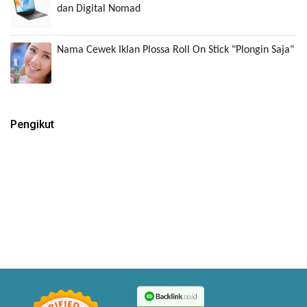
dan Digital Nomad
Nama Cewek Iklan Plossa Roll On Stick "Plongin Saja"
Pengikut