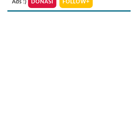
Ads :)
DONASI
FOLLOW+