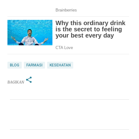
BLOG
FARMASI
KESEHATAN
BAGIKAN
K
o
m
e
n