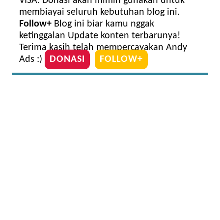
VISA. Donasi akan mimin gunakan untuk
membiayai seluruh kebutuhan blog ini.
Follow+
Blog ini biar kamu nggak
ketinggalan Update konten terbarunya!
Terima kasih telah mempercayakan Andy
Ads :)
DONASI
FOLLOW+