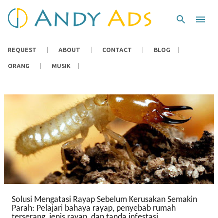
Langsung ke konten utama
REQUEST
ABOUT
CONTACT
BLOG
ORANG
MUSIK
P
o
s
t
i
n
Solusi Mengatasi Rayap Sebelum Kerusakan Semakin
g
Parah: Pelajari bahaya rayap, penyebab rumah
a
terserang, jenis rayap, dan tanda infestasi