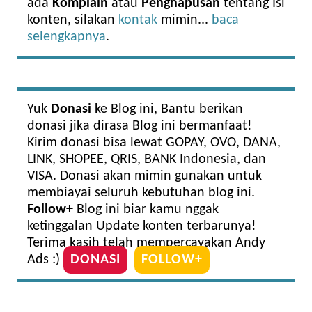
ada
Komplain
atau
Penghapusan
tentang Isi
konten, silakan
kontak
mimin...
baca
selengkapnya
.
Yuk
Donasi
ke Blog ini, Bantu berikan
donasi jika dirasa Blog ini bermanfaat!
Kirim donasi bisa lewat GOPAY, OVO, DANA,
LINK, SHOPEE, QRIS, BANK Indonesia, dan
VISA. Donasi akan mimin gunakan untuk
membiayai seluruh kebutuhan blog ini.
Follow+
Blog ini biar kamu nggak
ketinggalan Update konten terbarunya!
Terima kasih telah mempercayakan Andy
Ads :)
DONASI
FOLLOW+