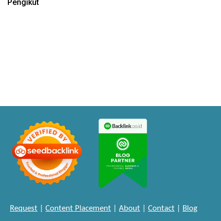
Pengikut
Request
|
Content Placement
|
About
|
Contact
|
Blog