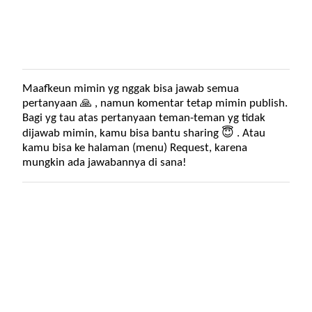
Maafkeun mimin yg nggak bisa jawab semua
P
pertanyaan 🙏 , namun komentar tetap mimin publish.
o
Bagi yg tau atas pertanyaan teman-teman yg tidak
s
dijawab mimin, kamu bisa bantu sharing 😇 . Atau
t
kamu bisa ke halaman (menu) Request, karena
i
mungkin ada jawabannya di sana!
n
g
K
o
m
e
n
t
a
r