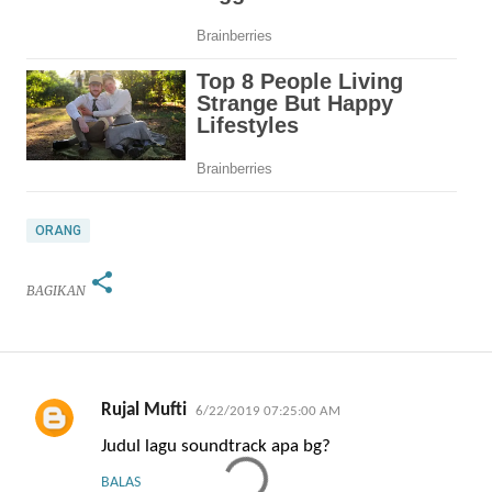
ORANG
BAGIKAN
K
Rujal Mufti
6/22/2019 07:25:00 AM
o
Judul lagu soundtrack apa bg?
m
BALAS
e