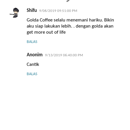
n
Shifu
9/06/2019 09:51:00 PM
t
Golda Coffee selalu menemani hariku. Bikin
a
aku siap lakukan lebih. . dengan golda akan
r
get more out of life
BALAS
Anonim
9/13/2019 06:40:00 PM
Cantik
BALAS