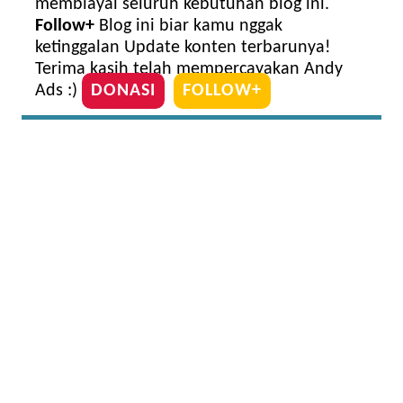
membiayai seluruh kebutuhan blog ini.
Follow+
Blog ini biar kamu nggak
ketinggalan Update konten terbarunya!
Terima kasih telah mempercayakan Andy
Ads :)
DONASI
FOLLOW+