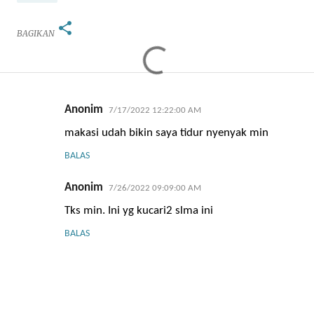
BAGIKAN
K
Anonim
7/17/2022 12:22:00 AM
o
makasi udah bikin saya tidur nyenyak min
m
BALAS
e
n
Anonim
7/26/2022 09:09:00 AM
t
Tks min. Ini yg kucari2 slma ini
a
r
BALAS