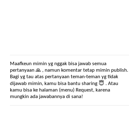
Maafkeun mimin yg nggak bisa jawab semua
P
pertanyaan 🙏 , namun komentar tetap mimin publish.
o
Bagi yg tau atas pertanyaan teman-teman yg tidak
s
dijawab mimin, kamu bisa bantu sharing 😇 . Atau
t
kamu bisa ke halaman (menu) Request, karena
i
mungkin ada jawabannya di sana!
n
g
K
o
m
e
n