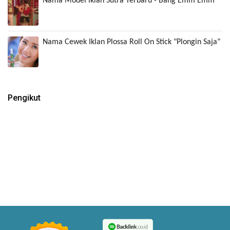
Nama Model Iklan Sutra Terbaru - Bang Emm Emm
Nama Cewek Iklan Plossa Roll On Stick "Plongin Saja"
Pengikut