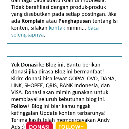
dan lagu pada suatu iklan di Indonesia.
Tidak berafiliasi dengan produk-produk
yang disebutkan pada setiap postingan. Jika
ada
Komplain
atau
Penghapusan
tentang Isi
konten, silakan
kontak
mimin...
baca
selengkapnya
.
Yuk
Donasi
ke Blog ini, Bantu berikan
donasi jika dirasa Blog ini bermanfaat!
Kirim donasi bisa lewat GOPAY, OVO, DANA,
LINK, SHOPEE, QRIS, BANK Indonesia, dan
VISA. Donasi akan mimin gunakan untuk
membiayai seluruh kebutuhan blog ini.
Follow+
Blog ini biar kamu nggak
ketinggalan Update konten terbarunya!
Terima kasih telah mempercayakan Andy
Ads :)
DONASI
FOLLOW+