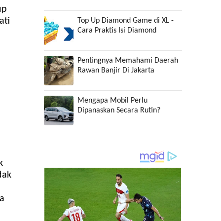
up
ati
Top Up Diamond Game di XL -
Cara Praktis Isi Diamond
Pentingnya Memahami Daerah
Rawan Banjir Di Jakarta
Mengapa Mobil Perlu
Dipanaskan Secara Rutin?
k
dak
i
ua