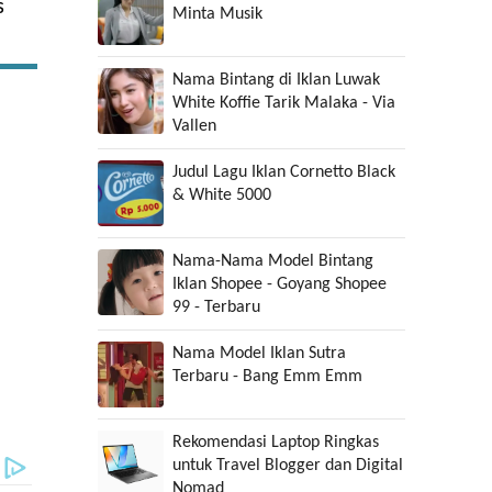
s
Minta Musik
Nama Bintang di Iklan Luwak
White Koffie Tarik Malaka - Via
Vallen
Judul Lagu Iklan Cornetto Black
& White 5000
Nama-Nama Model Bintang
Iklan Shopee - Goyang Shopee
99 - Terbaru
Nama Model Iklan Sutra
Terbaru - Bang Emm Emm
Rekomendasi Laptop Ringkas
untuk Travel Blogger dan Digital
Nomad