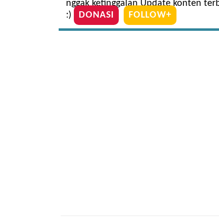
nggak ketinggalan Update konten te
:)
DONASI
FOLLOW+