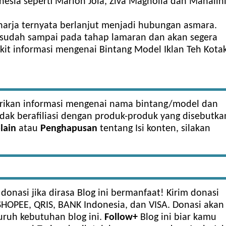
esia seperti Marion Jola, Ziva Magnolia dan Mahalini
harja ternyata berlanjut menjadi hubungan asmara.
sudah sampai pada tahap lamaran dan akan segera
kit informasi mengenai Bintang Model Iklan Teh Kota
erikan informasi mengenai nama bintang/model dan
Tidak berafiliasi dengan produk-produk yang disebutka
lain
atau
Penghapusan
tentang Isi konten, silakan
 donasi jika dirasa Blog ini bermanfaat! Kirim donasi
SHOPEE, QRIS, BANK Indonesia, dan VISA. Donasi akan
ruh kebutuhan blog ini.
Follow+
Blog ini biar kamu