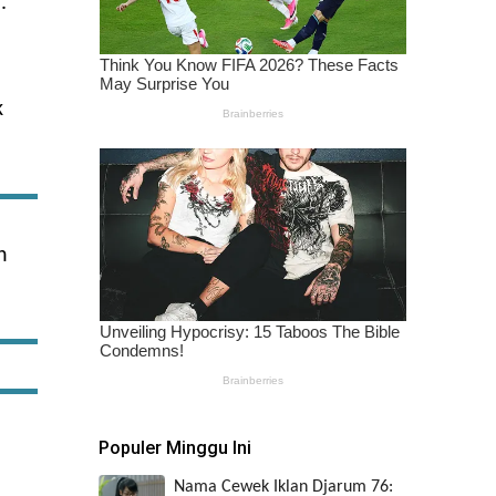
.
k
n
Populer Minggu Ini
Nama Cewek Iklan Djarum 76: