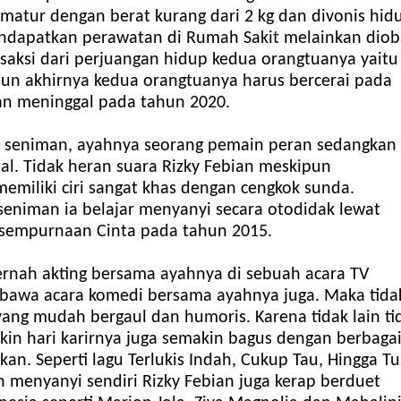
rematur dengan berat kurang dari 2 kg dan divonis hid
endapatkan perawatan di Rumah Sakit melainkan diob
h saksi dari perjuangan hidup kedua orangtuanya yaitu
pun akhirnya kedua orangtuanya harus bercerai pada
an meninggal pada tahun 2020.
 seniman, ayahnya seorang pemain peran sedangkan
al. Tidak heran suara Rizky Febian meskipun
iliki ciri sangat khas dengan cengkok sunda.
eniman ia belajar menyanyi secara otodidak lewat
Kesempurnaan Cinta pada tahun 2015.
ernah akting bersama ayahnya di sebuah acara TV
bawa acara komedi bersama ayahnya juga. Maka tida
yang mudah bergaul dan humoris. Karena tidak lain ti
kin hari karirnya juga semakin bagus dengan berbaga
kan. Seperti lagu Terlukis Indah, Cukup Tau, Hingga T
n menyanyi sendiri Rizky Febian juga kerap berduet